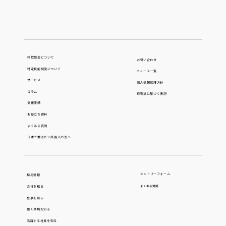
【7/22〜24】外食・ホテル業界の人手不
足を解消！「ホテル・レストラン・ショ
ー＆FOODEX JAPAN in 関西 2026」に出
料飲協会について
お問い合わせ
展します
特定技能制度について
ニュース一覧
サービス
個人情報保護方針
コラム
​特商法に基づく表記
支援実績
お役立ち資料
よくある質問
日本で働きたい外国人の方へ
エントリーフォーム
採用情報
会社を知る
よくある質問
仕事を知る
働く環境を知る
活躍する社員を知る