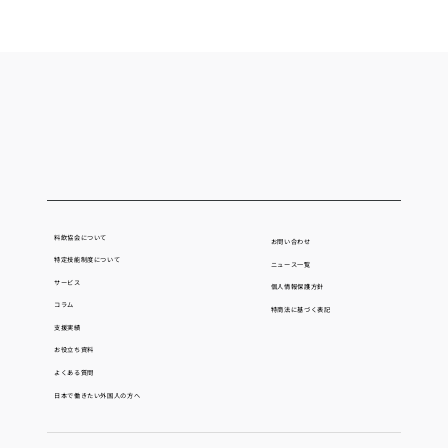
【2026年第1回】「特定技能2号試験対策
セミナー」1月26日より申込み受付開始
料飲協会について
お問い合わせ
特定技能制度について
ニュース一覧
サービス
個人情報保護方針
コラム
​特商法に基づく表記
支援実績
お役立ち資料
よくある質問
日本で働きたい外国人の方へ