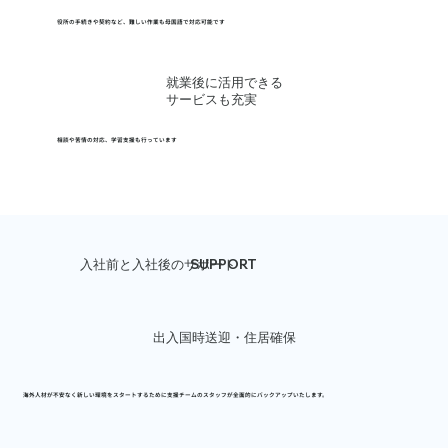
役所の手続きや契約など、難しい作業も母国語で対応可能です
就業後に活用できる
サービスも充実
相談や苦情の対応、学習支援も行っています
SUPPORT
入社前と入社後のサポート
出入国時送迎・住居確保
海外人材が不安なく新しい環境をスタートするために
支援チームのスタッフが全面的にバックアップ
いたします。