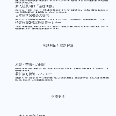
日本人と外国人の就労文化の違いに焦点を当て、
コミュニケーションのコツや、現場でよくあるトラブルを未然に防ぐための具体的な
事例
を交えて解説します。
新入社員向け「基礎研修」
ビジネスマナーや生活ルールについて、実際の事例を通じて分かりやすく学び、
日本社会でスムーズに適応・活躍できる力を身につけ
ます
。研修期間は最短120分〜最長2週間までニーズに合わせて対応します。
日本語学習機会の提供
外部リソースによる日本語学習の情報提供にとどまらず、オンライン形式にて
日本語検定のJLPT対策講座を毎週実施
しています
。
特定技能2号試験対策セミナー
「外食」「飲食料品製造」分野の公式テキストから、
重要ポイントを外国人に理解しやすいようにオンライン教材
に編集。小テストで
理解度を確認しながら、難関試験の合格を徹底サポートします。
相談対応と課題解決
相談・苦情への対応
就労中の人材からの相談・苦情などは、
受け入れ企業に代わって真摯に対応
します。就業環境に問題があれば、受入企業と協力して課
題の改善に努めます。
着任後も後追いフォロー
母国語スタッフが、
支援者へのヒアリングを毎月実施
。 吸い上げた情報を支援担当・企業担当間で共有し、受け入れ企業と解決策を模
索します。それにより、人材の定着率向上を図ります。
交流支援
日本人との交流促進