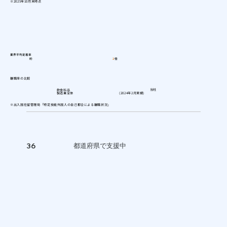
※2025年10月末時点
業界平均定着率
約
2
倍
離職率の比較
当社
飲食料品
製造業全体
(2024年2月実績)
※出入国在留管理局「特定技能外国人の自己都合による離職状況」
都道府県で支援中
36