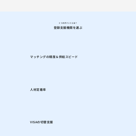
3
つのポイントとは？
登録支援機関を選ぶ
マッチングの精度＆供給スピード
人材定着率
VISAの切替支援