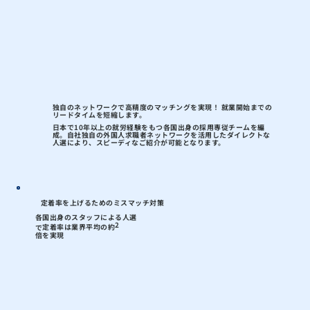
独自のネットワークで高精度のマッチングを実現！ 就業開始までの
リードタイムを短縮します。
日本で10年以上の就労経験をもつ各国出身の採用専従チームを編
成。
自社独自の外国人求職者ネットワークを活用
したダイレクトな
人選により、スピーディなご紹介が可能となります。
定着率を上げるためのミスマッチ対策
各国出身のスタッフによる人選
2
定着率は業界平均の約
​で
倍
を
実現