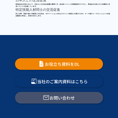
地域社会の共生において、日本人との交流は重要な要素です。自治体イベントの情報提供だけでなく、
弊協会が主体となり定期的に交
流イベントを企画
しています。
特定技能人材同士の交流促進
同じ分野・境遇で働く仲間達との交流は、
モチベーションの向上やストレス解消
にも繋がります。テーマ毎のトークセッションでは協
会職員も参加し、意見を交わします。
お役立ち資料をDL
当社のご案内資料はこちら
お問い合わせ