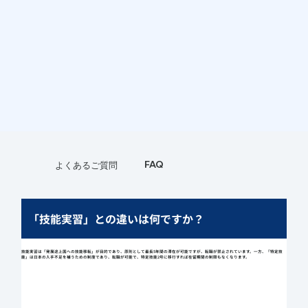
FAQ
よくあるご質問
「技能実習」との違いは何ですか？
技能実習は「発展途上国への技能移転」が目的であり、原則として最長5年間の滞在が可能ですが、転職が禁止されています。一方、「特定技
能」は日本の人手不足を補うための制度であり、転職が可能で、特定技能2号に移行すれば在留期間の制限もなくなります。