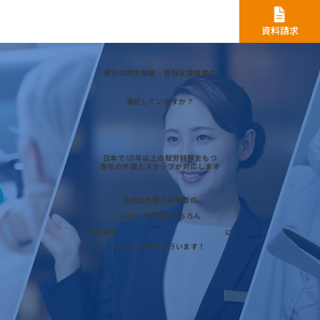
資料請求
現在の
特定技能・登録支援機関
​の
に
満足していますか？
日本で
10年以上の就労経験
をもつ
専任の外国人スタッフ
が対応します
当社は外国人労働者の
スピード採用
はもちろん
その後の
​に
注力した
支援
を行います！