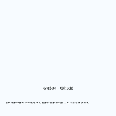
各種契約・届出支援
役所の手続きや契約事項は日本人でも戸惑うもの。
重要事項は母国語で丁寧に説明
し、スムーズな手続きを心がけます。