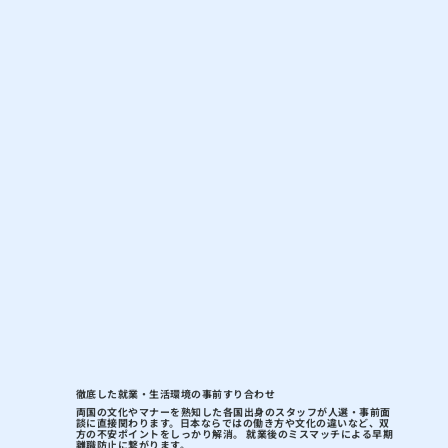
徹底した就業・生活環境の事前すり合わせ
両国の文化やマナーを熟知した各国出身のスタッフが人選・事前面
談に直接関わります。
日本ならではの働き方や文化の違いなど、双
方の不安ポイントをしっかり解消
。 就業後のミスマッチによる早期
離職防止に繋がります。