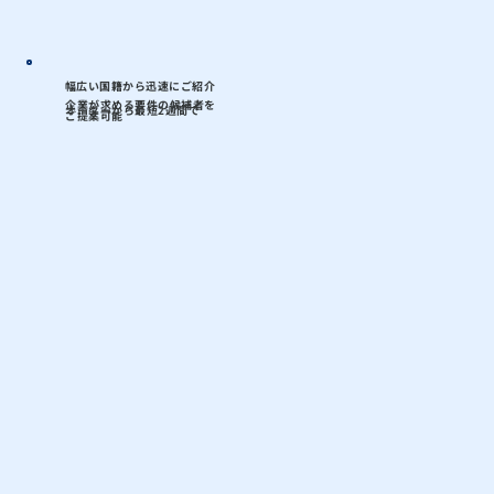
幅広い国籍から迅速にご紹介
企業が求める要件の候補者を
オーダーから
最短
2
週間
で
ご提案可能