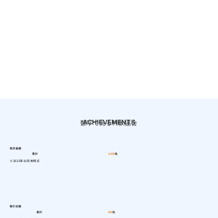
ACHIEVEMENTS
数字で見る料飲協会
就労者数
累計
3,058
名
※2025年10月末時点
取引社数
累計
456
社