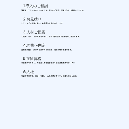
1.導入のご相談
現状をヒアリングさせていただき、弊社のご紹介と活用方法をご提案いたします。
2.お見積り
ヒアリングの内容を基に、お見積りを提出いたします。
3.人材ご提案
ご提出いただいた求人票をもとに、平均2週間程度で候補者をご提案します。
4.面接〜内定
面接を実施し、双方の合意が得られ次第、内定手続きを進めます。
5.在留資格
必要書類を準備し、地方出入国在留管理局へ在留資格申請を行います。
6.入社
在留資格交付後、来日・引越し・入社手続きを行い、就業を開始します。