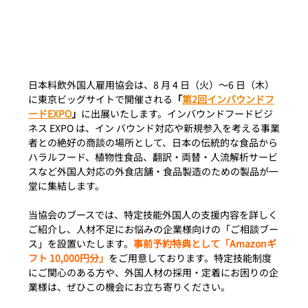
日本料飲外国人雇用協会は、
8 月 4 日（火）〜6 日（木）
に東京ビッグサイトで開催される
「
第2回インバウンドフ
ードEXPO
」
に出展いたします。
インバウンドフードビジ
ネス EXPO は、イン バウンド対応や
新規参入を考える事業
者との絶好の商談の場所として、日本の伝統的な食品から
ハラルフード、植物性食品、翻訳・両替・人流解析サービ
スなど外国人対応の外食店舗・食品製造のための製品が一
堂に集結します。
当協会のブースでは、特定技能外国人の支援内容を詳しく
ご紹介し、人材不足にお悩みの企業様向けの「ご相談ブー
ス」を設置いたします。
事前予約特典として「Amazonギ
フト 10,000円分」
をご用意しております。特定技能制度
にご関心のある方や、外国人材の採用・定着にお困りの企
業様は、ぜひこの機会にお立ち寄りください。