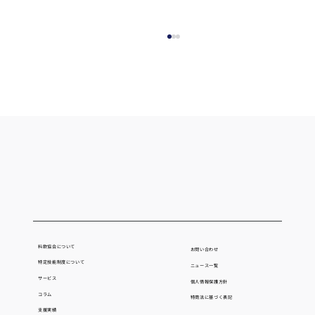
【7/13～7/14】生産者と実需者をつなぐ
食の商談展示会「たべるーとEXPO2026」
にてブース出展いたします
料飲協会について
お問い合わせ
特定技能制度について
ニュース一覧
サービス
個人情報保護方針
コラム
​特商法に基づく表記
支援実績