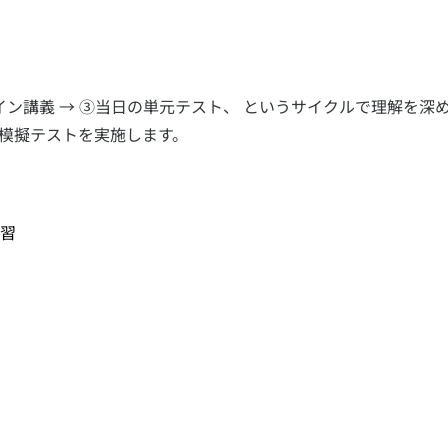
イン講義 → ③当日の単元テスト、 というサイクルで理解を
模擬テストを実施します。
復習