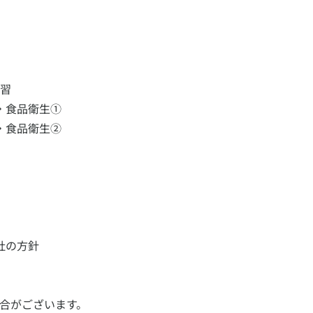
復習
・食品衛生①
・食品衛生②
社の方針
合がございます。