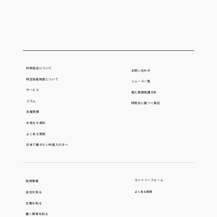
【2026年第1回】「特定技能2号試験対策
セミナー」1月26日より申込み受付開始
料飲協会について
お問い合わせ
特定技能制度について
ニュース一覧
サービス
個人情報保護方針
コラム
​特商法に基づく表記
支援実績
お役立ち資料
よくある質問
日本で働きたい外国人の方へ
エントリーフォーム
採用情報
会社を知る
よくある質問
仕事を知る
働く環境を知る