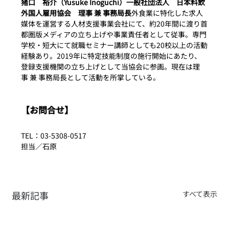
猪口　裕介（Yusuke Inoguchi）一般社団法人　日本料飲
外国人雇用協会　理事 兼 事務局長
外食業に特化した求人
媒体を運営する人材支援事業会社にて、約20年間に渡り首
都圏版メディアの立ち上げや事業責任者として従事。専門
学校・短大にて就職セミナー講師としても20校以上の活動
経験あり。2019年に特定技能制度の施行開始にあたり、
登録支援機関の立ち上げとして当協会に参画。現在は理
事 兼 事務局長として活動を所掌している。
【お問合せ】
TEL：03-5308-0517
担当／石原
最新記事
すべて表示