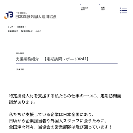
資料
お役立ち
請求
資料
トップ
>
支援実績
>
支援業務紹介 【定期訪問レポ―トVol.1】
2023.06.09
支援業務紹介 【定期訪問レポ―トVol.1】
支援活動
SUPPO
SUPPO
支援活動
特定技能人材を支援する私たちの仕事の一つに、定期訪問面
談があります。
私たちが支援している企業は日本全国にあり、
日頃から企業担当者や外国人スタッフに会うために、
全国津々浦々、当協会の営業部隊は飛び回っています！