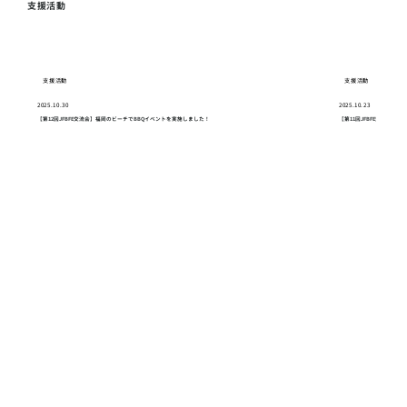
支援活動
支援活動
支援活動
2025.10.30
2025.10.23
【第12回JFBFE交流会】福岡のビーチでBBQイベントを実施しました！
【第11回JFBFE交流会