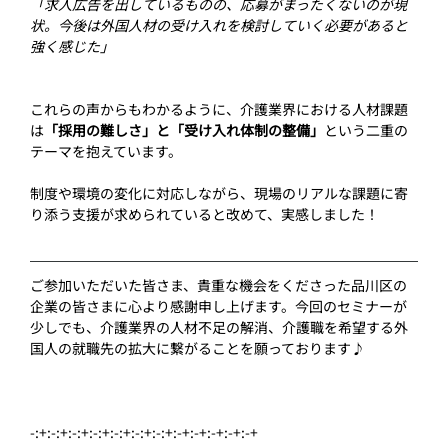
「求人広告を出しているものの、応募がまったくないのが現
状。今後は外国人材の受け入れを検討していく必要があると
強く感じた」
これらの声からもわかるように、介護業界における人材課題
は
「採用の難しさ」と「受け入れ体制の整備」
という二重の
テーマを抱えています。
制度や環境の変化に対応しながら、現場のリアルな課題に寄
り添う支援が求められていると改めて、実感しました！
ご参加いただいた皆さま、貴重な機会をくださった品川区の
企業の皆さまに心より感謝申し上げます。今回のセミナーが
少しでも、介護業界の人材不足の解消、介護職を希望する外
国人の就職先の拡大に繋がることを願っております♪
-:+:-:+:-:+:-:+:-:+:-:+:-:+:-+:-+:-+:-+:-+