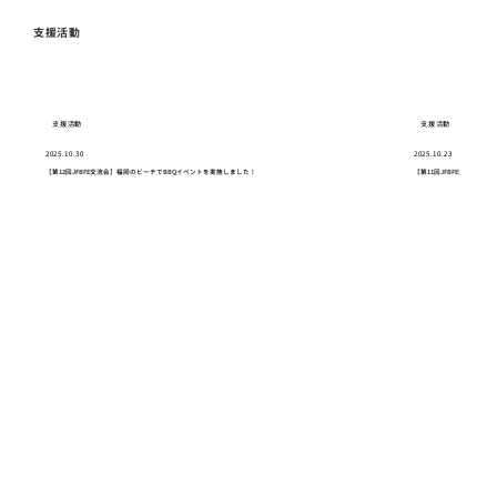
支援活動
支援活動
支援活動
2025.10.30
2025.10.23
【第12回JFBFE交流会】福岡のビーチでBBQイベントを実施しました！
【第11回JFBFE交流会