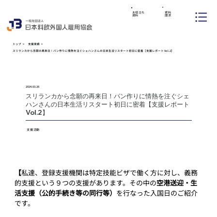
資料
お役立ち
請求
資料
トップ
>
支援実績
>
スリランカから念願の再来日！パン作りに情熱を注ぐシェハンさんの日本生活リスタート初日に密着【支援レポート Vol.2】
2024.03.26
スリランカから念願の再来日！パン作りに情熱を注ぐシェ
支援活動
ハンさんの日本生活リスタート初日に密着【支援レポート
SUPPO
SUPPO
Vol.2】
支援活動
【
私達、登録支援機関は特定技能ビザで働く方に対し、義務
的支援という９つの支援があります。その中の
空港送迎・生
活支援（公的手続き等の同行等）
を行なった入国日のご紹介
です。