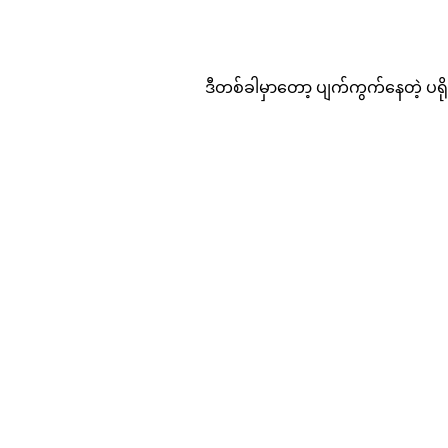
ဒီတစ်ခါမှာတော့ ပျက်ကွက်နေတဲ့ ပရို