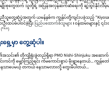
ျိုးစုတွေထက် သူတို့ရဲ့ အပြန်အလှန်ဆက်ဆံရေးကို ချဲ့ထွင်နိုင်လိမ့်မယ
ညီသူတွေ့ဆုံပွဲအတွက် ယမန်နှစ်က ကျွန်ုပ်တို့ကျင်းပခဲ့သည့် "Kiyos
းဦးထပ်မံပါဝင်ခဲ့ပြီး
 ပြည်ပထောက်ခံသူများ 
၊
ဝန်ထမ်းများနှင့် ၎င်
(*^^)
ရှေ့မှာ တွေ့ဆုံပါ။
၏အသင်း၏ တိုကျိုရုံးခွဲတည်ရှိရာ PMO Nishi-Shinjuku အဆောက
ကင်ကို မျှော်ကြည့်ရင်း ကံမကောင်းစွာပဲ မိုးရွာနေတယ်... ကျွန်တော
 နေသာပေမယ့် တကယ် နေသာမလားလို့ တွေးမိပါတယ်...