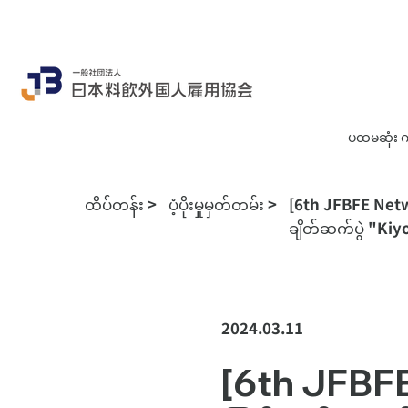
ပထမဆုံး ကျ
ထိပ်တန်း
>
ပံ့ပိုးမှုမှတ်တမ်း
>
[6th JFBFE Netwo
ချိတ်ဆက်ပွဲ "Kiy
2024.03.11
[6th JFBFE