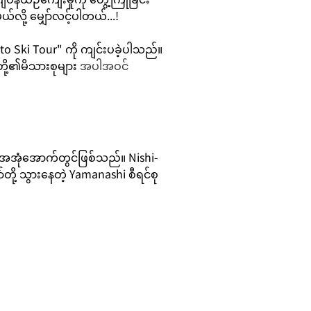
်လို့ မျှော်လင့်ပါတယ်...!
ato Ski Tour" ကို ကျင်းပခဲ့ပါသည်။ 
းတို့၏မိသားစုများ
 အပါအဝင် 
်အအုံအောက်တွင်ဖြစ်သည်။ Nishi-
်တို့ သွားနေတဲ့ Yamanashi စီရင်စု