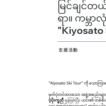
မြင်ချင်တယ်
ရာ။ ကမ္ဘာလု
"Kiyosato 
支援活動
"Kiyosato Ski Tour" ကို သောကြာ
မှတ်ပုံတင်ထားသော အဖွဲ့အစည်းများ
ပံ့ပိုးကူညီ
 ရန်ဖြစ်ပြီး 
ယင်း၏ တစ်စိတ်
ရေး အစည်းအဝေးများ" ကျင်းပပါသည်။ ဂ