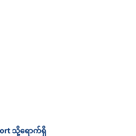
t သို့ရောက်ရှိ