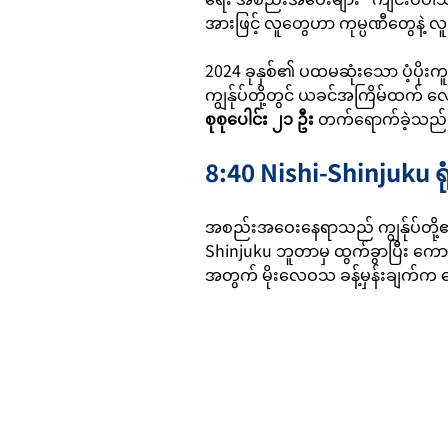
အားဖြင့် လူတွေဟာ ကုမ္ပဏီတွေနဲ့ လူမ
2024 ခုနှစ်၏ ပထမဆုံးသော ပံ့ပိုးကူ
ကျွန်ုပ်တို့တွင် ယခင်အကြိမ်ထက် လေ
စုစုပေါင်း ၂၁ ဦး
တက်ရောက်ခဲ့သည် 
8:40 Nishi-Shinjuku ရုံး
အစည်းအဝေးနေရာသည် ကျွန်ုပ်တို့
Shinjuku ဘူတာမှ ထွက်ခွာပြီး ကောင်း
အတွက် မိုးလေဝသ ခန့်မှန်းချက်က