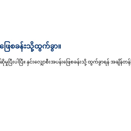
ဖြေစခန်းသို့ထွက်ခွာ။
်ဆိုမှုပြီးပါပြီ။ နှင်းလျှောစီးအပန်းဖြေစခန်းသို့ ထွက်ခွာရန် အချိန်တန