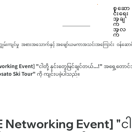
စုဆော
င်းရေး
အချ
က်
အလ
က်
ွမ်းကျင်မှု
အစားအသောက်နှင့် အဖျော်ယမကာအသင်းအကြောင်း
ဝန်ဆောင်
rking Event] "ငါတို့ နှင်းတွေမြင်ချင်တယ်...!" အရှေ့တောင်အာ
osato Ski Tour" ကို ကျင်းပခဲ့ပါသည်။
 Networking Event] "ငါတိ