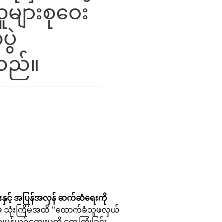
ူများစုဝေး
ွဲ
ါသည်။
ားနှင့် အပြန်အလှန် ဆက်ဆံရေးကို 
မ်မှ သုံးကြိမ်အထိ "ထောက်ခံသူဖလှယ်
ပန်ယဉ်ကျေးမှုကို တွေ့ကြုံခြင်း