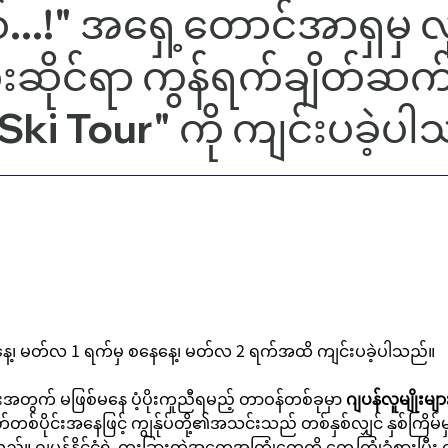
...!" အရှေ့တောင်အာရှမှ လ
ံးဆိုင်ရာ ကွန်ရက်ချိတ်ဆက်ပ
Ski Tour" ကို ကျင်းပခဲ့ပ
နေ့၊ မတ်လ 1 ရက်မှ စနေနေ့၊ မတ်လ 2 ရက်အထိ ကျင်းပခဲ့ပါသည်။
အတွက် မဖြစ်မနေ ပံ့ပိုးကူညီရမည့် တာဝန်တစ်ခုမှာ
ဂျပန်လူမျိုးမျ
တစ်ပိုင်းအနေဖြင့် ကျွန်ုပ်တို့၏အသင်းသည် တစ်နှစ်လျှင် နှစ်ကြိ
ျပန်နိုင်ငံရဲ့ ထူးခြားတဲ့အတွေ့အကြုံတွေကို တွေ့ကြုံခံစားပြီး ဂျ