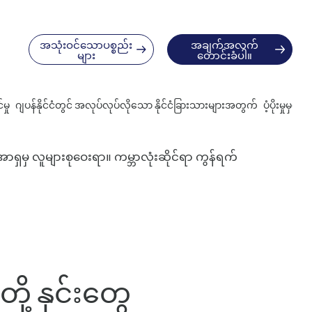
အသုံးဝင်သောပစ္စည်း
အချက်အလက်
များ
တောင်းခံပါ။
မှု
ဂျပန်နိုင်ငံတွင် အလုပ်လုပ်လိုသော နိုင်ငံခြားသားများအတွက်
ပံ့ပိုးမှုမှတ်
ရှမှ လူများစုဝေးရာ။ ကမ္ဘာလုံးဆိုင်ရာ ကွန်ရက်
ု့ နှင်းတွေ