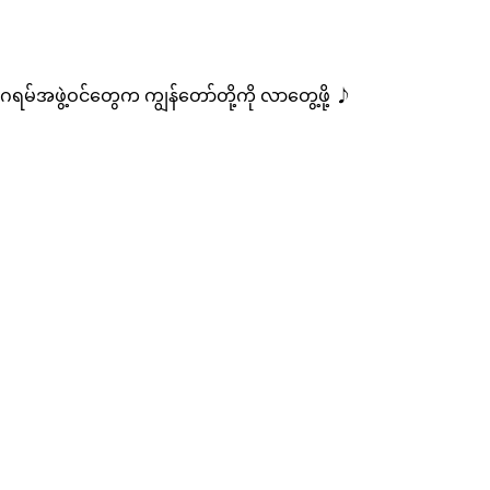
ဂရမ်အဖွဲ့ဝင်တွေက ကျွန်တော်တို့ကို လာတွေ့ဖို့ ♪