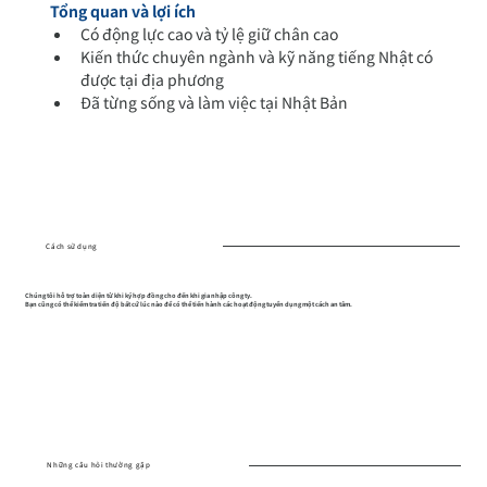
Tổng quan và lợi ích
Có động lực cao và tỷ lệ giữ chân cao
Kiến thức chuyên ngành và kỹ năng tiếng Nhật có 
được tại địa phương
Đã từng sống và làm việc tại Nhật Bản
Cách sử dụng
Chúng tôi hỗ trợ toàn diện từ khi ký hợp đồng cho đến khi gia nhập công ty.
Bạn cũng có thể kiểm tra tiến độ bất cứ lúc nào để có thể tiến hành các hoạt động tuyển dụng một cách an tâm.
Những câu hỏi thường gặp