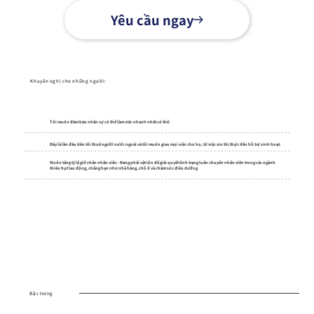
Yêu cầu ngay
Khuyến nghị cho những người:
Tôi muốn đảm bảo nhân sự có thể làm việc nhanh nhất có thể.
Đây là lần đầu tiên tôi thuê người nước ngoài và tôi muốn giao mọi việc cho họ, từ việc xin thị thực đến hỗ trợ sinh hoạt.
Muốn tăng tỷ lệ giữ chân nhân viên - Đang phải vật lộn để giải quyết tình trạng luân chuyển nhân viên trong các ngành
thiếu hụt lao động, chẳng hạn như nhà hàng, chỗ ở và chăm sóc điều dưỡng
Đặc trưng