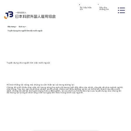
Yêu cầu
Tài liệu hữu
thông tin
ích
Đầu trang
>
Dịch vụ
>
Tuyển dụng cho người tìm việc nước ngoài
Tuyển dụng cho người tìm việc nước ngoài
Hỗ trợ những tài năng mà chúng ta cần hiện tại và trong tương lai
Chúng tôi giới thiệu ứng viên chỉ trong vòng ba ngày từ mạng lưới độc đáo của mình, chuyên về năm ngành nghề:
nhà hàng, lưu trú, sản xuất thực phẩm và đồ uống, chăm sóc điều dưỡng và tài xế. Kể từ khi thành lập vào năm
2019, chúng tôi đã hỗ trợ tuyển dụng hơn 2.800 người, và các dịch vụ hỗ trợ đào tạo sau tuyển dụng của chúng tôi
đã mang lại tỷ lệ giữ chân ứng viên cao gấp đôi mức trung bình của ngành.