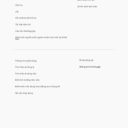
dịch vụ
chính sách bảo mật
cột
Hồ sơ theo dõi hỗ trợ
Tài liệu hữu ích
Câu hỏi thường gặp
Dành cho người nước ngoài muốn làm việc tại Nhật
Bản
Phiếu đăng ký
Thông tin tuyển dụng
Tìm hiểu về công ty
Những câu hỏi thường gặp
Tìm hiểu về công việc
Biết môi trường làm việc
Biết nhân viên đang hoạt động của chúng tôi
Yêu cầu ứng dụng