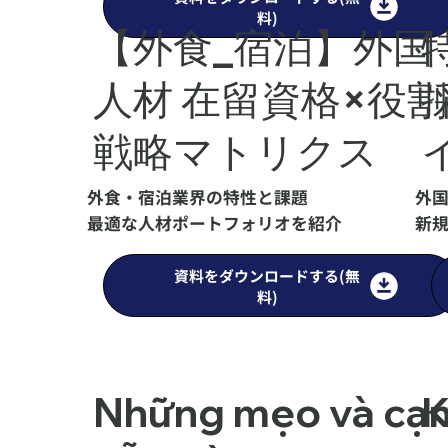
料)
【外食_宿泊】外国
人材 在留資格×役割
戦略マトリクス
外食・宿泊業界の特性と課題
外
最適な人材ポートフォリオを紹介
新
資料をダウンロードする(無
料)
Những mẹo và cạ
K