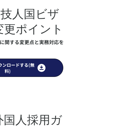
年 技人国ビザ
変更ポイント
に関する変更点と実務対応を
ウンロードする(無
料)
外国人採用ガ