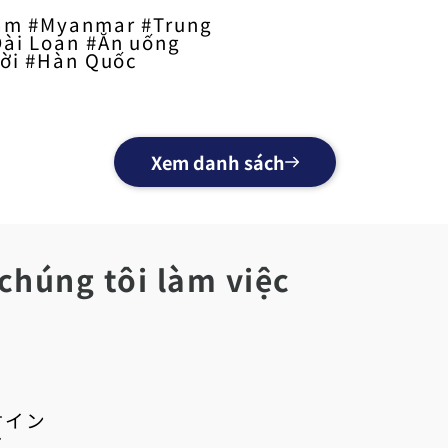
Nam #Myanmar #Trung
ài Loan #Ăn uống
rời #Hàn Quốc
Xem danh sách
chúng tôi làm việc
材イン
ー