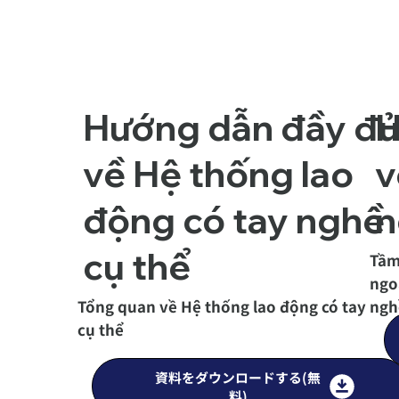
Hướng dẫn đầy đ
H
về Hệ thống lao
v
động có tay nghề
n
cụ thể
Tầm
ngo
Tổng quan về Hệ thống lao động có tay ng
cụ thể
資料をダウンロードする(無
料)