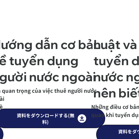
ủ
ướng dẫn cơ bản
Luật và
ề tuyển dụng
tuyển 
gười nước ngoài
nước n
nên biế
 quan trọng của việc thuê người nước
ài
hề
Những điều cơ bản 
quan khi tuyển dụ
資料をダウンロードする(無
料)
資料をダ