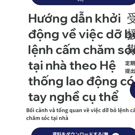
Hướng dẫn khởi
động về việc dỡ b
lệnh cấm chăm só
tại nhà theo Hệ
定期
提
thống lao động có
tay nghề cụ thể
Bối cảnh và tổng quan về việc dỡ bỏ lệnh 
chăm sóc tại nhà
資料をダウンロードする(無