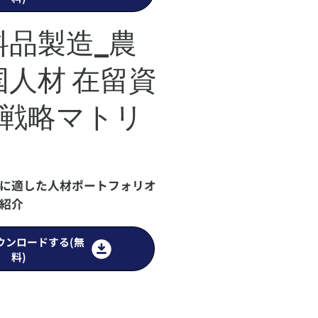
料品製造_農
人材 在留資
割戦略マトリ
に適した人材ポートフォリオ
紹介
ウンロードする(無
料)