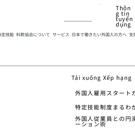
Thôn
g tin
tuyển
dụng
特定技能
料飲協会について
サービス
日本で働きたい外国人の方へ
支
Tải xuống Xếp hạng
外国人雇用スタート
特定技能制度まるわ
外国人従業員との円
ーション術