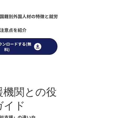
国籍別外国人材の特徴と就労
注意点を紹介
ウンロードする(無
料)
援機関との役
ガイド
社支援」の違いや