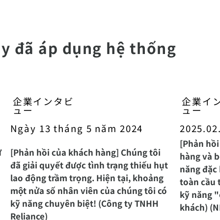
ty đã áp dụng hệ thống
企業インタビ
企業イ
ュー
ュー
Ngày 13 tháng 5 năm 2024
2025.02
[Phản hồi
ự
[Phản hồi của khách hàng] Chúng tôi
hàng và b
đã giải quyết được tình trạng thiếu hụt
năng đặc 
lao động trầm trọng. Hiện tại, khoảng
toàn cầu 
một nửa số nhân viên của chúng tôi có
kỹ năng "
kỹ năng chuyên biệt! (Công ty TNHH
khách) (NF
Reliance)