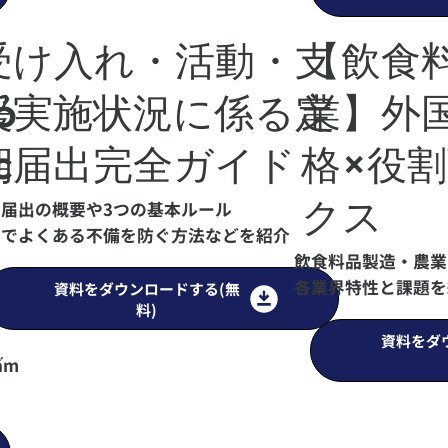
受け入れ・活動・支
【飲食
ỏ
援実施状況に係る定
業】外国
c
期届出完全ガイド
格×役
クス
届出の概要や3つの基本ルール
出でよくある不備を防ぐ方法などを紹介
飲食料品製造・農業
各業界特性と課題を
資料をダウンロードする(無
料)
資料をダ
cấm