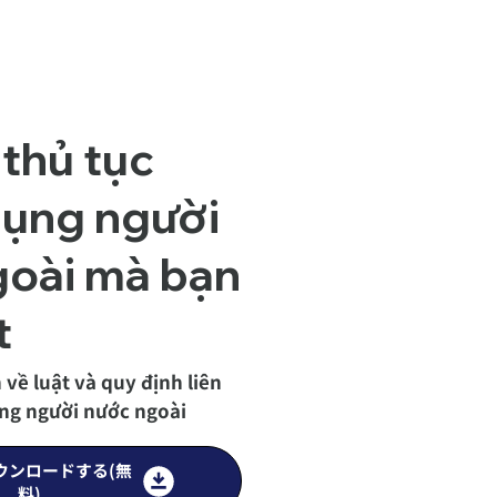
 thủ tục
dụng người
goài mà bạn
t
về luật và quy định liên
ng người nước ngoài
ウンロードする(無
料)