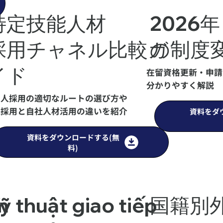
特定技能人材
2026
採用チャネル比較ガ
の制度
イド
在留資格更新・申請
分かりやすく解説
国人採用の適切なルートの選び方や
規採用と自社人材活用の違いを紹介
資料をダ
資料をダウンロードする(無
料)
m
ỹ thuật giao tiếp
国籍別