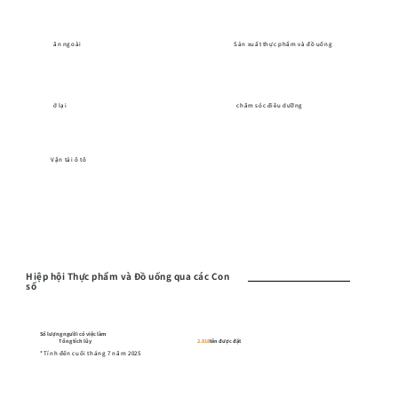
ăn ngoài
Sản xuất thực phẩm và đồ uống
ở lại
chăm sóc điều dưỡng
Vận tải ô tô
Hiệp hội Thực phẩm và Đồ uống qua các Con
số
Số lượng người có việc làm
Tổng tích lũy
2.818
tên được đặt
*Tính đến cuối tháng 7 năm 2025