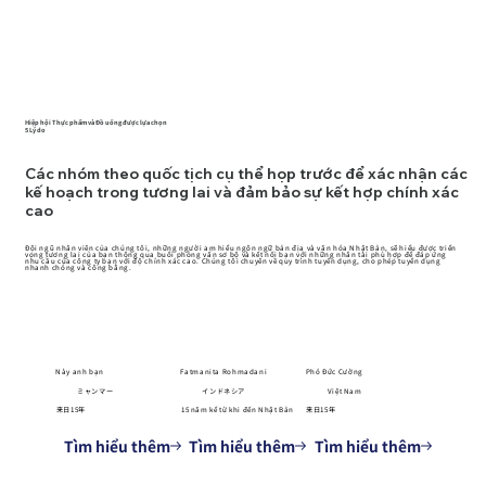
Hiệp hội Thực phẩm và Đồ uống được lựa chọn
5
Lý do
Các nhóm theo quốc tịch cụ thể họp trước để xác nhận các
kế hoạch trong tương lai và đảm bảo sự kết hợp chính xác
cao
Đội ngũ nhân viên của chúng tôi, những người am hiểu ngôn ngữ bản địa và văn hóa Nhật Bản, sẽ hiểu được triển
vọng tương lai của bạn thông qua buổi phỏng vấn sơ bộ và kết nối bạn với những nhân tài phù hợp để đáp ứng
nhu cầu của công ty bạn với độ chính xác cao. Chúng tôi chuyên về quy trình tuyển dụng, cho phép tuyển dụng
nhanh chóng và công bằng.
Này anh bạn
Fatmanita Rohmadani
Phó Đức Cường
ミャンマー
インドネシア
Việt Nam
来日15年
15 năm kể từ khi đến Nhật Bản
来日15年
Tìm hiểu thêm
Tìm hiểu thêm
Tìm hiểu thêm