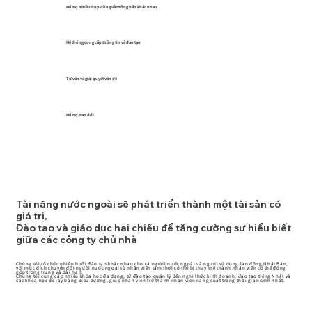
Hỗ trợ nhiều hợp đồng và thông báo khác nhau
Hệ thống cung cấp thông tin và đào tạo
Tư vấn và giải quyết vấn đề
Hỗ trợ trao đổi
Tài năng nước ngoài sẽ phát triển thành một tài sản có
giá trị,
Đào tạo và giáo dục hai chiều để tăng cường sự hiểu biết
giữa các công ty chủ nhà
Chúng tôi tổ chức nhiều buổi đào tạo khác nhau cho cả người nước ngoài và người sử dụng lao động Nhật Bản,
với mục đích chuyển đổi người nước ngoài từ nhân viên tạm thời có thể bị thay thế thành nhân viên có thể đóng
góp trong trung và dài hạn.
Chúng tôi cung cấp nhiều khóa học đa dạng, từ đào tạo quản lý đến nghi thức kinh doanh, đào tạo tiếng Nhật và
các khóa học để lấy bằng điều dưỡng, giúp nhân viên trở thành nhân viên năng suất trong thời gian sớm nhất.