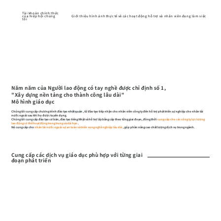
Tài khoản chính thức
Giới thiệu hình ảnh thực tế về các hoạt động hỗ trợ và nhân viên đang làm việc
của hiệp hội chúng
tôi
Năm năm của Người lao động có tay nghề được chỉ định số 1,
"Xây dựng nền tảng cho thành công lâu dài"
Mô hình giáo dục
Chúng tôi cung cấp chương trình đào tạo
nhất quán
, từ đào tạo tiếp nhận cho nhân viên công ty đến hỗ trợ phát triển sự nghiệp cho nhân tài
nước ngoài sau khi họ được tuyển dụng.
Chúng tôi cung cấp
đào tạo cơ bản, đào tạo tiếng Nhật và hỗ trợ lấy bằng cấp
theo từng giai đoạn, đồng thời
cung cấp cho các công ty lực lượng
lao động có thể hoạt động trong trung và dài hạn
.
Nó cung cấp cho
nhân tài nước ngoài sự an toàn và triển vọng nghề nghiệp lâu dài
, góp phần nâng cao chất lượng dịch vụ trong ngành.
Cung cấp các dịch vụ giáo dục phù hợp với từng giai
đoạn phát triển