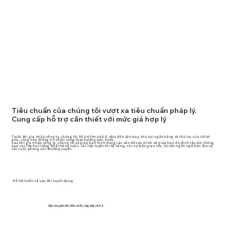
Tiêu chuẩn của chúng tôi vượt xa tiêu chuẩn pháp lý.
Cung cấp hỗ trợ cần thiết với mức giá hợp lý
Trước khi gia nhập công ty, chúng tôi hỗ trợ tìm nhà ở, đưa đón sân bay, thủ tục ngân hàng và thủ tục của chính
phủ, cũng như thông tin về lối sống theo hướng dẫn trước.
Sau khi gia nhập công ty, chúng tôi sẽ giúp bạn hình dung các vấn đề của mình và giúp bạn ổn định lâu dài thông
qua các lớp học tiếng Nhật hàng tuần, các lớp luyện thi kỹ năng, các sự kiện giao lưu, tư vấn ngôn ngữ bản địa và
các cuộc phỏng vấn thường xuyên.
Hỗ trợ trước và sau khi tuyển dụng
Vận chuyển khi đến và đi, sắp xếp chỗ ở