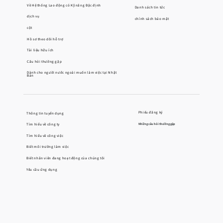
Về Hệ thống Lao động có Kỹ năng Đặc định
Danh sách tin tức
dịch vụ
chính sách bảo mật
cột
Hồ sơ theo dõi hỗ trợ
Tài liệu hữu ích
Câu hỏi thường gặp
Dành cho người nước ngoài muốn làm việc tại Nhật
Bản
Phiếu đăng ký
Thông tin tuyển dụng
Tìm hiểu về công ty
Những câu hỏi thường gặp
Tìm hiểu về công việc
Biết môi trường làm việc
Biết nhân viên đang hoạt động của chúng tôi
Yêu cầu ứng dụng