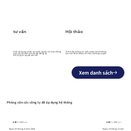
tư vấn
Hội thảo
Việc sử dụng nhân sự nước ngoài và hoạt động
Tìm hiểu thông tin mới nhất về hệ thống
của các tổ chức hỗ trợ đã đăng ký
Các hội thảo được tổ chức thường xuyên
Hỗ trợ giải quyết vấn đề
Xem danh sách
Phỏng vấn các công ty đã áp dụng hệ thống
企業インタビュー
企業インタビュー
Ngày 15 tháng 4 năm 2024
Ngày 13 tháng 5 năm 2024