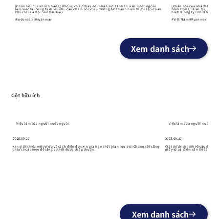
[Phản hồi của khách hàng] Không có sự thay đổi nhân sự! 13 nhân viên nước ngoài
[Phản hồi của khách hàng] C
làm việc tại công ty khiến nhu cầu chăm sóc điều dưỡng trở thành hiện thực (Tập đoàn
trầm trọng. Hiện tại, khoả
Phúc lợi Xã hội Santokukai)
biệt! (Công ty TNHH Relianc
#Indonesia#Myanmar
#Việt Nam#Myanmar
Xem danh sách
Cột hữu ích
Việc làm của người nước ngoài
Việc làm của người nước ngo
2025.09.27
2025.09.27
Xin giới thiệu một ví dụ về cách điền đơn xin gia hạn thời gian lưu trú! Chúng tôi cũng
Giải thích chi tiết về các điều 
chia sẻ các mẹo để tăng cơ hội được chấp thuận.
giấy tờ và điểm cần thiết để tă
Xem danh sách