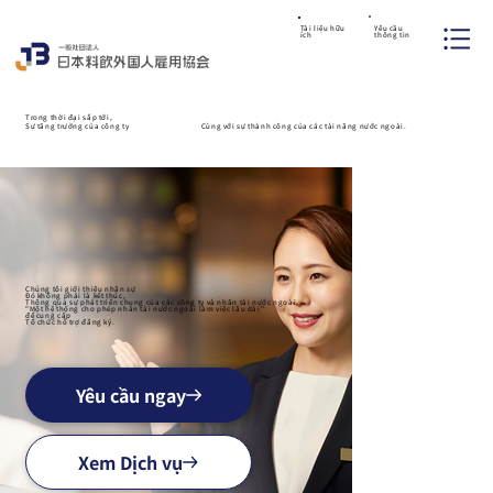
Yêu cầu
Tài liệu hữu
thông tin
ích
Trong thời đại sắp tới,
Sự tăng trưởng của công ty
Cùng với sự thành công của các tài năng nước ngoài.
Chúng tôi giới thiệu nhân sự
Đó không phải là kết thúc,
Thông qua sự phát triển chung của các công ty và nhân tài nước ngoài,
"Một hệ thống cho phép nhân tài nước ngoài làm việc lâu dài"
để cung cấp
Tổ chức hỗ trợ đăng ký.
Yêu cầu ngay
Xem Dịch vụ