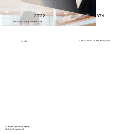
tên được
Người ủng hộ
Các công ty hỗ trợ
2.722
376
Công ty
đặt
Tổng tích lũy
Tổng tích lũy
*Tính đến tháng 12 năm 2024
Xem danh sách đầy đủ tại đây
tin tức
5
Chuyên ngành công nghiệp
Tổ chức hỗ trợ đăng ký