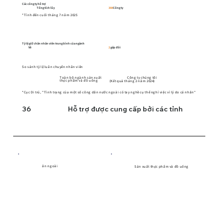
Các công ty hỗ trợ
Tổng tích lũy
388
Công ty
*Tính đến cuối tháng 7 năm 2025
Tỷ lệ giữ chân nhân viên trung bình của ngành
Về
2
gấp đôi
So sánh tỷ lệ luân chuyển nhân viên
Công ty chúng tôi
Toàn bộ ngành sản xuất
thực phẩm và đồ uống
(Kết quả tháng 2 năm 2024)
*Cục Di trú, "Tình trạng của một số công dân nước ngoài có tay nghề cụ thể nghỉ việc vì lý do cá nhân"
Hỗ trợ được cung cấp bởi các tỉnh
36
ăn ngoài
Sản xuất thực phẩm và đồ uống