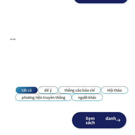
tin tức
tất cả
để ý
thông cáo báo chí
Hội thảo
phương tiện truyền thông
người khác
Xem danh
sách