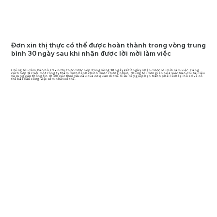
Đơn xin thị thực có thể được hoàn thành trong vòng trung
bình 30 ngày sau khi nhận được lời mời làm việc
Chúng tôi đảm bảo hồ sơ xin thị thực được nộp trong vòng 30 ngày kể từ ngày nhận được lời mời làm việc. Bằng
cách hợp tác với một công ty thẩm định hành chính được chứng nhận, chúng tôi đơn giản hóa việc trao đổi tài liệu
và cung cấp thông tin chính xác theo yêu cầu của cơ quan di trú. Điều này giúp bạn tránh phải làm lại hồ sơ và có
thể bắt đầu công việc sớm nhất có thể.