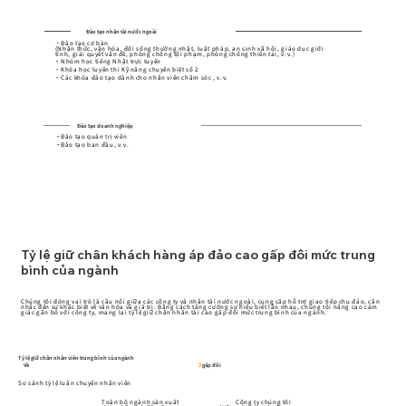
Đào tạo nhân tài nước ngoài
・Đào tạo cơ bản
(Nhận thức, văn hóa, đời sống thường nhật, luật pháp, an sinh xã hội, giáo dục giới
tính, giải quyết vấn đề, phòng chống tội phạm, phòng chống thiên tai, v.v.)
・Nhóm học tiếng Nhật trực tuyến
・Khóa học luyện thi Kỹ năng chuyên biệt số 2
・Các khóa đào tạo dành cho nhân viên chăm sóc
, v.v.
Đào tạo doanh nghiệp
・Đào tạo quản trị viên
・Đào tạo ban đầu,
v.v.
Tỷ lệ giữ chân khách hàng áp đảo cao gấp đôi mức trung
bình của ngành
Chúng tôi đóng vai trò là cầu nối giữa các công ty và nhân tài nước ngoài, cung cấp hỗ trợ giao tiếp chu đáo, cân
nhắc đến sự khác biệt về văn hóa và giá trị. Bằng cách tăng cường sự hiểu biết lẫn nhau, chúng tôi nâng cao cảm
giác gắn bó với công ty, mang lại tỷ lệ giữ chân nhân tài cao gấp đôi mức trung bình của ngành.
Tỷ lệ giữ chân nhân viên trung bình của ngành
Về
2
gấp đôi
So sánh tỷ lệ luân chuyển nhân viên
Toàn bộ ngành sản xuất
Công ty chúng tôi