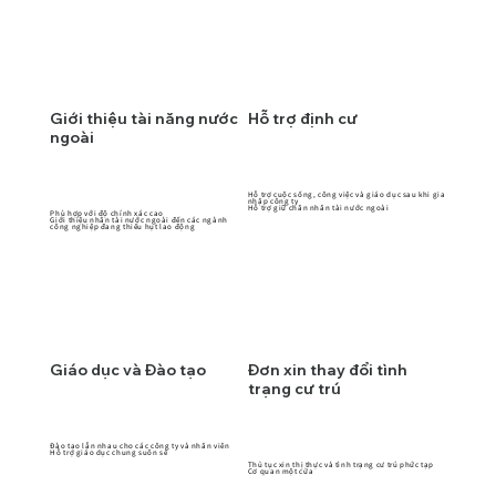
Giới thiệu tài năng nước
Hỗ trợ định cư
ngoài
Hỗ trợ cuộc sống, công việc và giáo dục sau khi gia
nhập công ty
Hỗ trợ giữ chân nhân tài nước ngoài
Phù hợp với độ chính xác cao
Giới thiệu nhân tài nước ngoài đến các ngành
công nghiệp đang thiếu hụt lao động
Giáo dục và Đào tạo
Đơn xin thay đổi tình
trạng cư trú
Đào tạo lẫn nhau cho các công ty và nhân viên
Hỗ trợ giáo dục chung suôn sẻ
Thủ tục xin thị thực và tình trạng cư trú phức tạp
Cơ quan một cửa