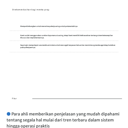
Direkomendasikan bagi mereka yang:
Mempertimbangkan untuk menerima pekerja asing untuk pertama kalinya
Kami sudah menggunakan sumber daya manusia asing, tetapi kami memiliki kekhawatiran tentang sistem keterampilan
khusus dan implementasinya.
Saya ingin mempelajari cara membuat sistem untuk mencegah karyawan keluar dan mendukung mereka agar tetap bertahan
pada pekerjaannya.
Fitur
●
 Para ahli memberikan penjelasan yang mudah dipahami 
tentang segala hal mulai dari tren terbaru dalam sistem 
hingga operasi praktis