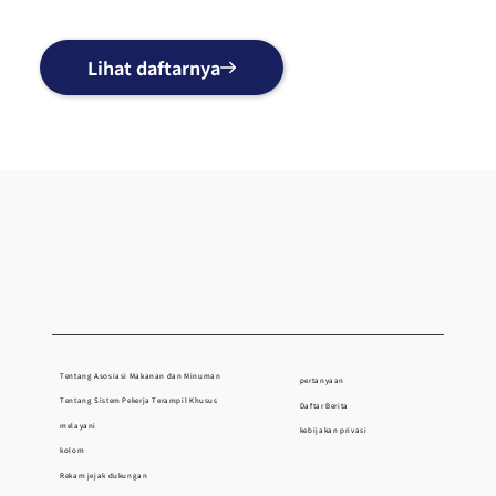
Lihat daftarnya
Tentang Asosiasi Makanan dan Minuman
pertanyaan
Tentang Sistem Pekerja Terampil Khusus
Daftar Berita
melayani
kebijakan privasi
kolom
Rekam jejak dukungan