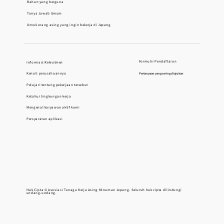
Bahan yang berguna
Tanya Jawab Umum
Untuk orang asing yang ingin bekerja di Jepang
Formulir Pendaftaran
Informasi Rekrutmen
Kenali perusahaannya
Pertanyaan yang sering diajukan
Pelajari tentang pekerjaan tersebut
Ketahui lingkungan kerja
Mengenal karyawan aktif kami
Persyaratan aplikasi
Hak Cipta © Asosiasi Tenaga Kerja Asing Minuman Jepang. Seluruh hak cipta dilindungi
undang-undang.