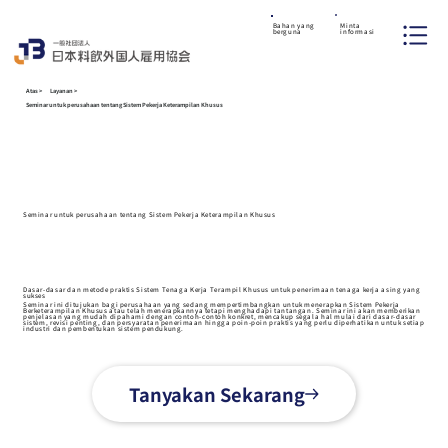
Minta
Bahan yang
informasi
berguna
Atas
>
Layanan
>
Seminar untuk perusahaan tentang Sistem Pekerja Keterampilan Khusus
Seminar untuk perusahaan tentang Sistem Pekerja Keterampilan Khusus
Dasar-dasar dan metode praktis Sistem Tenaga Kerja Terampil Khusus untuk penerimaan tenaga kerja asing yang
sukses
Seminar ini ditujukan bagi perusahaan yang sedang mempertimbangkan untuk menerapkan Sistem Pekerja
Berketerampilan Khusus atau telah menerapkannya tetapi menghadapi tantangan. Seminar ini akan memberikan
penjelasan yang mudah dipahami dengan contoh-contoh konkret, mencakup segala hal mulai dari dasar-dasar
sistem, revisi penting, dan persyaratan penerimaan hingga poin-poin praktis yang perlu diperhatikan untuk setiap
industri dan pembentukan sistem pendukung.
Tanyakan Sekarang