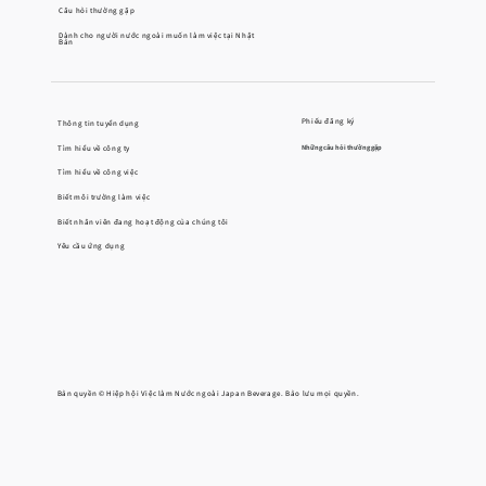
Câu hỏi thường gặp
Dành cho người nước ngoài muốn làm việc tại Nhật
Bản
Phiếu đăng ký
Thông tin tuyển dụng
Tìm hiểu về công ty
Những câu hỏi thường gặp
Tìm hiểu về công việc
Biết môi trường làm việc
Biết nhân viên đang hoạt động của chúng tôi
Yêu cầu ứng dụng
Bản quyền © Hiệp hội Việc làm Nước ngoài Japan Beverage. Bảo lưu mọi quyền.