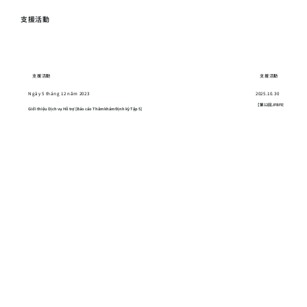
支援活動
支援活動
支援活動
Ngày 5 tháng 12 năm 2023
2025.10.30
【第12回JFBFE交流会】
Giới thiệu Dịch vụ Hỗ trợ [Báo cáo Thăm khám Định kỳ Tập 5]