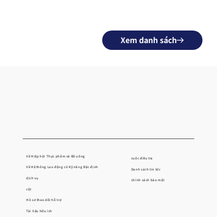
Xem danh sách
Về Hiệp hội Thực phẩm và Đồ uống
cuộc điều tra
Về Hệ thống Lao động có Kỹ năng Đặc định
Danh sách tin tức
dịch vụ
chính sách bảo mật
cột
Hồ sơ theo dõi hỗ trợ
Tài liệu hữu ích