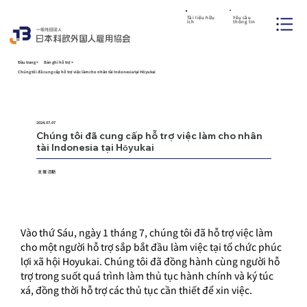
Yêu cầu
Tài liệu hữu
thông tin
ích
Đầu trang
>
Bản ghi hỗ trợ
>
Chúng tôi đã cung cấp hỗ trợ việc làm cho nhân tài Indonesia tại Hōyukai
2024.07.07
Chúng tôi đã cung cấp hỗ trợ việc làm cho nhân
支援活動
tài Indonesia tại Hōyukai
HOẠT
HOẠT
支援活動
Vào thứ Sáu, ngày 1 tháng 7, chúng tôi đã hỗ trợ việc làm 
cho một người hỗ trợ sắp bắt đầu làm việc tại tổ chức phúc 
lợi xã hội Hoyukai. Chúng tôi đã đồng hành cùng người hỗ 
trợ trong suốt quá trình làm thủ tục hành chính và ký túc 
xá, đồng thời hỗ trợ các thủ tục cần thiết để xin việc.