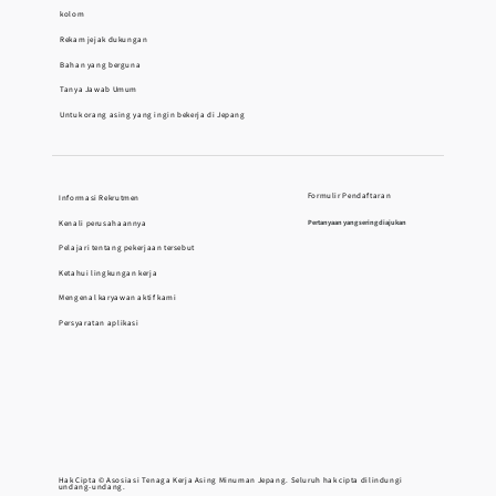
kolom
Rekam jejak dukungan
Bahan yang berguna
Tanya Jawab Umum
Untuk orang asing yang ingin bekerja di Jepang
Formulir Pendaftaran
Informasi Rekrutmen
Kenali perusahaannya
Pertanyaan yang sering diajukan
Pelajari tentang pekerjaan tersebut
Ketahui lingkungan kerja
Mengenal karyawan aktif kami
Persyaratan aplikasi
Hak Cipta © Asosiasi Tenaga Kerja Asing Minuman Jepang. Seluruh hak cipta dilindungi
undang-undang.