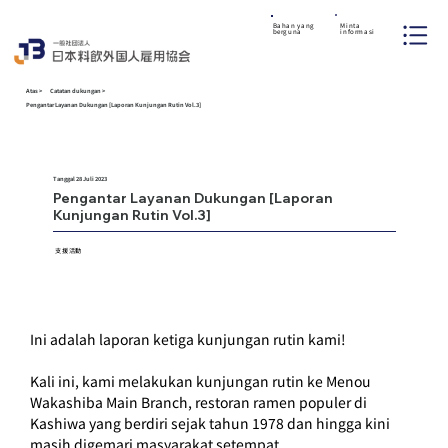
Minta
Bahan yang
informasi
berguna
Atas
>
Catatan dukungan
>
Pengantar Layanan Dukungan [Laporan Kunjungan Rutin Vol.3]
Tanggal 28 Juli 2023
Pengantar Layanan Dukungan [Laporan
支援活動
Kunjungan Rutin Vol.3]
KEGI
KEGI
支援活動
Ini adalah laporan ketiga kunjungan rutin kami!
Kali ini, kami melakukan kunjungan rutin ke Menou 
Wakashiba Main Branch, restoran ramen populer di 
Kashiwa yang berdiri sejak tahun 1978 dan hingga kini 
masih digemari masyarakat setempat.