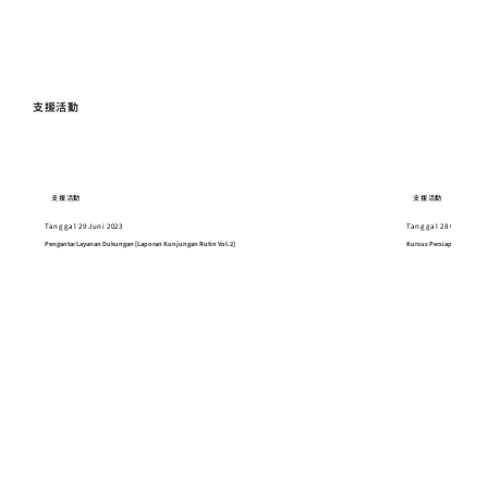
支援活動
支援活動
支援活動
Tanggal 29 Juni 2023
Tanggal 28 Oktober 2
Pengantar Layanan Dukungan [Laporan Kunjungan Rutin Vol.2]
Kursus Persiapan Tes Kem