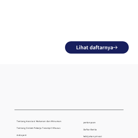
Lihat daftarnya
Tentang Asosiasi Makanan dan Minuman
pertanyaan
Tentang Sistem Pekerja Terampil Khusus
Daftar Berita
melayani
kebijakan privasi