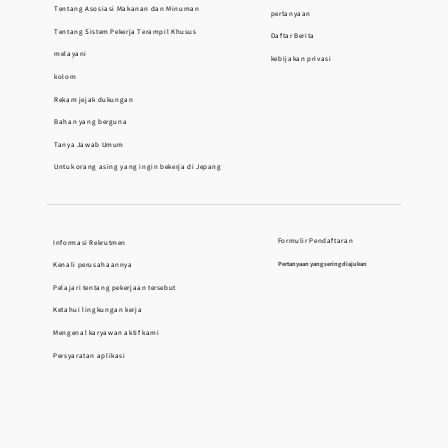
Tentang Asosiasi Makanan dan Minuman
pertanyaan
Tentang Sistem Pekerja Terampil Khusus
Daftar Berita
melayani
kebijakan privasi
kolom
Rekam jejak dukungan
Bahan yang berguna
Tanya Jawab Umum
Untuk orang asing yang ingin bekerja di Jepang
Formulir Pendaftaran
Informasi Rekrutmen
Kenali perusahaannya
Pertanyaan yang sering diajukan
Pelajari tentang pekerjaan tersebut
Ketahui lingkungan kerja
Mengenal karyawan aktif kami
Persyaratan aplikasi