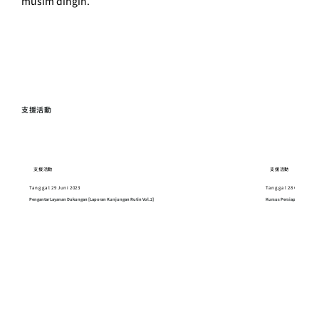
musim dingin.
支援活動
支援活動
支援活動
Tanggal 29 Juni 2023
Tanggal 28 Oktober 2
Pengantar Layanan Dukungan [Laporan Kunjungan Rutin Vol.2]
Kursus Persiapan Tes Kem