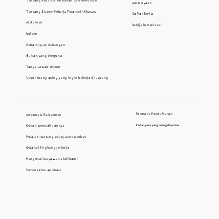
Tentang Asosiasi Makanan dan Minuman
pertanyaan
Tentang Sistem Pekerja Terampil Khusus
Daftar Berita
melayani
kebijakan privasi
kolom
Rekam jejak dukungan
Bahan yang berguna
Tanya Jawab Umum
Untuk orang asing yang ingin bekerja di Jepang
Formulir Pendaftaran
Informasi Rekrutmen
Kenali perusahaannya
Pertanyaan yang sering diajukan
Pelajari tentang pekerjaan tersebut
Ketahui lingkungan kerja
Mengenal karyawan aktif kami
Persyaratan aplikasi