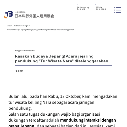
Minta
Bahan yang
informasi
berguna
Atas
>
Catatan dukungan
>
Rasakan budaya Jepang! Acara jejaring pendukung "Tur Wisata Nara" diselenggarakan
Tanggal 02 November 2023
Rasakan budaya Jepang! Acara jejaring
支援活動
pendukung "Tur Wisata Nara" diselenggarakan
KEGI
KEGI
支援活動
Bulan lalu, pada hari Rabu, 18 Oktober, kami mengadakan 
tur wisata keliling Nara sebagai acara jaringan 
pendukung.
Salah satu tugas dukungan wajib bagi organisasi 
dukungan terdaftar
 adalah 
mendukung interaksi dengan 
orang Jepang
, dan sebagai bagian dari ini, asosiasi kami 