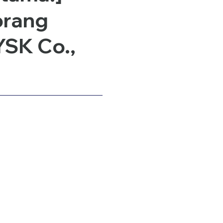
orang
YSK Co.,