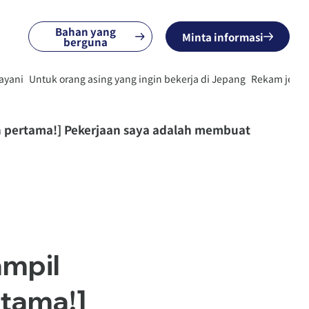
Bahan yang
Minta informasi
berguna
ayani
Untuk orang asing yang ingin bekerja di Jepang
Rekam jejak
aan pertama!] Pekerjaan saya adalah membuat
ampil
tama!]