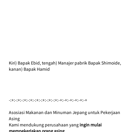
Kiri) Bapak Ebid, tengah) Manajer pabrik Bapak Shimoide, 
kanan) Bapak Hamid
-:+:-:+:-:+:-:+:-:+:-:+:-:+:-:+:-+:-+:-+:-+:-+:-+
Asosiasi Makanan dan Minuman Jepang untuk Pekerjaan 
Asing
Kami mendukung perusahaan yang
ingin mulai 
mempekerjakan orang asing
.