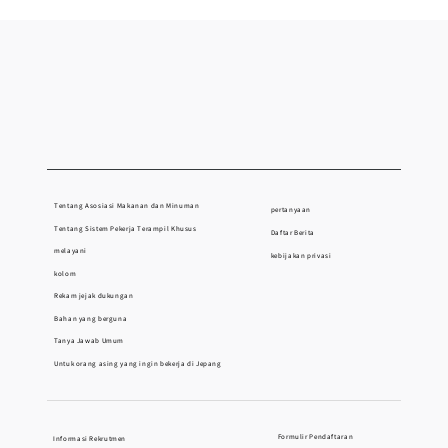
Tentang Asosiasi Makanan dan Minuman
pertanyaan
Tentang Sistem Pekerja Terampil Khusus
Daftar Berita
melayani
kebijakan privasi
kolom
Rekam jejak dukungan
Bahan yang berguna
Tanya Jawab Umum
Untuk orang asing yang ingin bekerja di Jepang
Formulir Pendaftaran
Informasi Rekrutmen