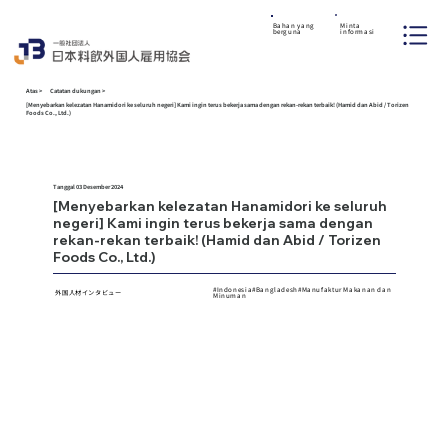
Minta
Bahan yang
informasi
berguna
Atas
>
Catatan dukungan
>
[Menyebarkan kelezatan Hanamidori ke seluruh negeri] Kami ingin terus bekerja sama dengan rekan-rekan terbaik! (Hamid dan Abid / Torizen
Foods Co., Ltd.)
Tanggal 03 Desember 2024
[Menyebarkan kelezatan Hanamidori ke seluruh
外国人材インタビュー
negeri] Kami ingin terus bekerja sama dengan
WAWA
WAWA
rekan-rekan terbaik! (Hamid dan Abid / Torizen
Foods Co., Ltd.)
#Indonesia#Bangladesh#Manufaktur Makanan dan
外国人材インタビュー
Minuman