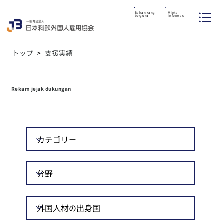
Minta
Bahan yang
informasi
berguna
トップ
>
支援実績
Rekam jejak dukungan