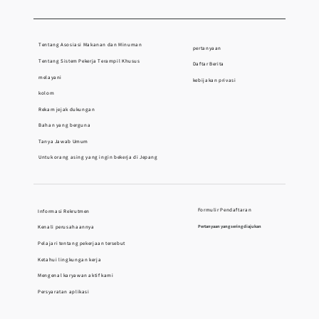
Tentang Asosiasi Makanan dan Minuman
pertanyaan
Tentang Sistem Pekerja Terampil Khusus
Daftar Berita
melayani
kebijakan privasi
kolom
Rekam jejak dukungan
Bahan yang berguna
Tanya Jawab Umum
Untuk orang asing yang ingin bekerja di Jepang
Formulir Pendaftaran
Informasi Rekrutmen
Kenali perusahaannya
Pertanyaan yang sering diajukan
Pelajari tentang pekerjaan tersebut
Ketahui lingkungan kerja
Mengenal karyawan aktif kami
Persyaratan aplikasi