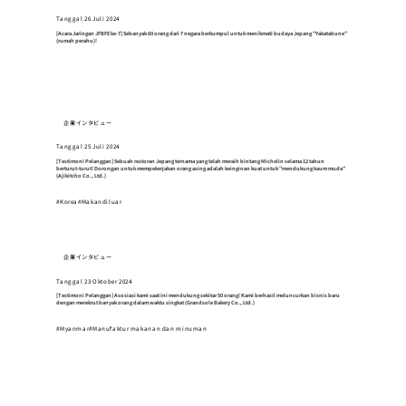
Tanggal 26 Juli 2024
[Acara Jaringan JFBFE ke-7] Sebanyak 60 orang dari 7 negara berkumpul untuk menikmati budaya Jepang "Yakatabune"
(rumah perahu)!
企業インタビュー
Tanggal 25 Juli 2024
[Testimoni Pelanggan] Sebuah restoran Jepang ternama yang telah meraih bintang Michelin selama 12 tahun
berturut-turut! Dorongan untuk mempekerjakan orang asing adalah keinginan kuat untuk "mendukung kaum muda"
(Ajikitcho Co., Ltd.)
#Korea#Makandiluar
企業インタビュー
Tanggal 23 Oktober 2024
[Testimoni Pelanggan] Asosiasi kami saat ini mendukung sekitar 50 orang! Kami berhasil meluncurkan bisnis baru
dengan merekrut banyak orang dalam waktu singkat (Grandsole Bakery Co., Ltd.)
#Myanmar#Manufaktur makanan dan minuman