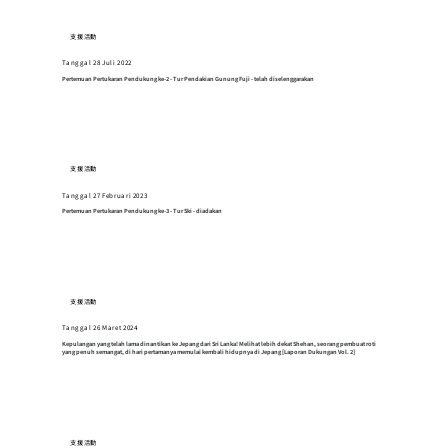
支援活動
Tanggal 28 Juli 2022
Pertemuan Pertukaran Pendukung ke-2 - Tur Pendakian Gunung Fuji - telah diselenggarakan
支援活動
Tanggal 27 Februari 2023
Pertemuan Pertukaran Pendukung ke-3 - Tur Ski - diadakan
支援活動
Tanggal 26 Maret 2024
Kepulangan yang telah lama dinantikan ke Jepang dari Sri Lanka! Melihat lebih dekat Shehan, seorang pembuat roti
yang penuh semangat, di hari pertamanya memulai kembali hidupnya di Jepang [Laporan Dukungan Vol. 2]
支援活動