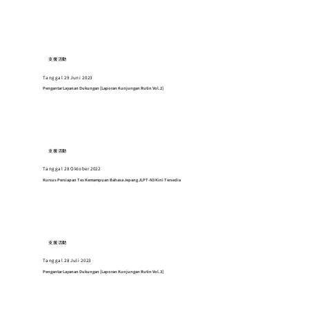
支援活動
Tanggal 29 Juni 2023
Pengantar Layanan Dukungan [Laporan Kunjungan Rutin Vol.2]
支援活動
Tanggal 28 Oktober 2022
Kursus Persiapan Tes Kemampuan Bahasa Jepang JLPT-N3 Kini Tersedia
支援活動
Tanggal 28 Juli 2023
Pengantar Layanan Dukungan [Laporan Kunjungan Rutin Vol.3]